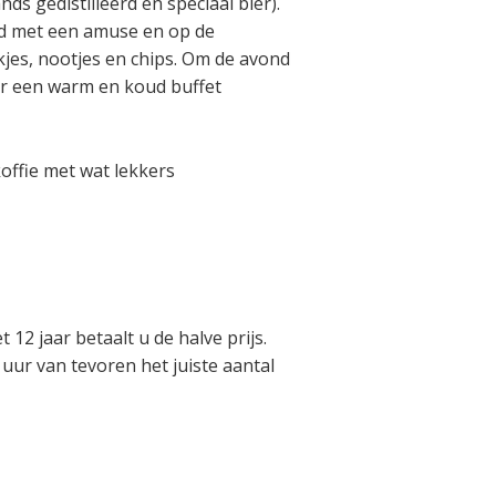
nds gedistilleerd en speciaal bier).
nd met een amuse en op de
kjes, nootjes en chips. Om de avond
r een warm en koud buffet
koffie met wat lekkers
 12 jaar betaalt u de halve prijs.
uur van tevoren het juiste aantal