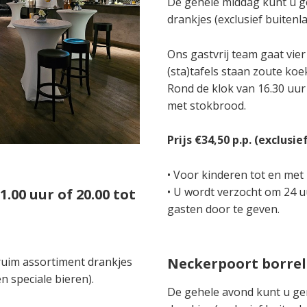
De gehele middag kunt u g
drankjes (exclusief buitenla
Ons gastvrij team gaat vie
(sta)tafels staan zoute koe
Rond de klok van 16.30 uur 
met stokbrood.
Prijs €34,50 p.p. (exclusi
• Voor kinderen tot en met 1
• U wordt verzocht om 24 uu
.00 uur of 20.00 tot
gasten door te geven.
ruim assortiment drankjes
Neckerpoort borre
en speciale bieren).
De gehele avond kunt u ge