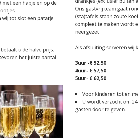
drankjes (exclusief buitenla
nd met een hapje en op de
Ons gastvrij team gaat ro
ootjes.
(sta)tafels staan zoute koe
wij tot slot een patatje.
compleet te maken wordt e
neergezet
Als afsluiting serveren wij 
etaalt u de halve prijs.
evoren het juiste aantal
3uur -€ 52,50
4uur- € 57,50
5uur- € 62,50
Voor kinderen tot en met
U wordt verzocht om 24 
gasten door te geven.